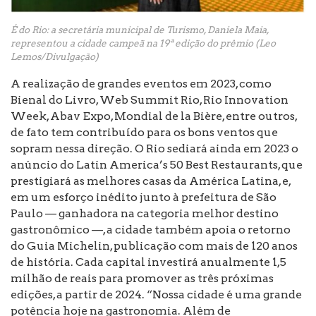
É do Rio: a secretária municipal de Turismo, Daniela Maia,
representou a cidade campeã na 19ª edição do prêmio (Leo
Lemos/Divulgação)
A realização de grandes eventos em 2023, como
Bienal do Livro, Web Summit Rio, Rio Innovation
Week, Abav Expo, Mondial de la Bière, entre outros,
de fato tem contribuído para os bons ventos que
sopram nessa direção. O Rio sediará ainda em 2023 o
anúncio do Latin America’s 50 Best Restaurants, que
prestigiará as melhores casas da América Latina, e,
em um esforço inédito junto à prefeitura de São
Paulo — ganhadora na categoria melhor destino
gastronômico —, a cidade também apoia o retorno
do Guia Michelin, publicação com mais de 120 anos
de história. Cada capital investirá anualmente 1,5
milhão de reais para promover as três próximas
edições, a partir de 2024. “Nossa cidade é uma grande
potência hoje na gastronomia. Além de