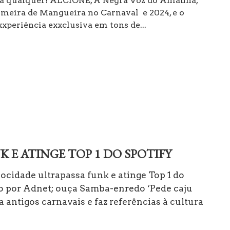
ma qualquer! ALCIONE, A Negra Voz do Amanhã,
meira de Mangueira no Carnaval e 2024, e o
periência exxclusiva em tons de...
 E ATINGE TOP 1 DO SPOTIFY
ocidade ultrapassa funk e atinge Top 1 do
o por Adnet; ouça Samba-enredo ‘Pede caju
 antigos carnavais e faz referências à cultura