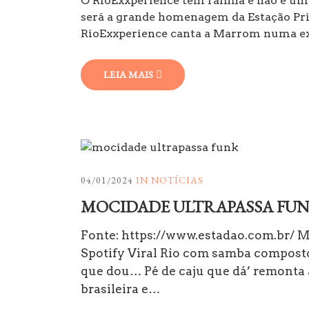
O RioExxperience tem rainha e não é u
será a grande homenagem da Estação Pri
RioExxperience canta a Marrom numa exx
LEIA MAIS
04/01/2024
IN
NOTÍCIAS
MOCIDADE ULTRAPASSA FUNK
Fonte: https://www.estadao.com.br/ M
Spotify Viral Rio com samba compost
que dou… Pé de caju que dá’ remonta a
brasileira e…